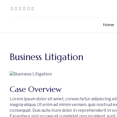
Skip
to
content
Home
Business Litigation
Case Overview
Lorem ipsum dolor sit amet, consectetur adipiscing eli
magna aliqua. Ut enim ad minim veniam, quis nostrud ex
consequat. Duis aute irure dolor in reprehenderit in vol
Excepteur sint occaecat cupidatat non proident, sunt in