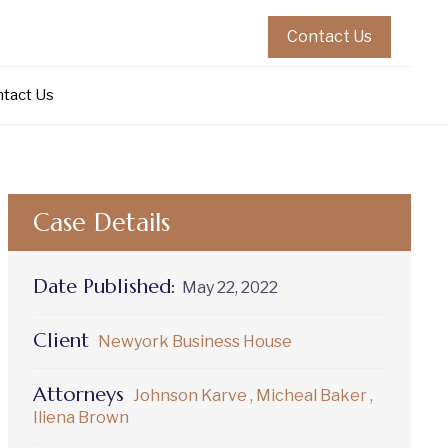
Contact Us
earch
r:
ntact Us
Case Details
Date Published:
May 22, 2022
Client
Newyork Business House
Attorneys
Johnson Karve
,
Micheal Baker
,
Iliena Brown