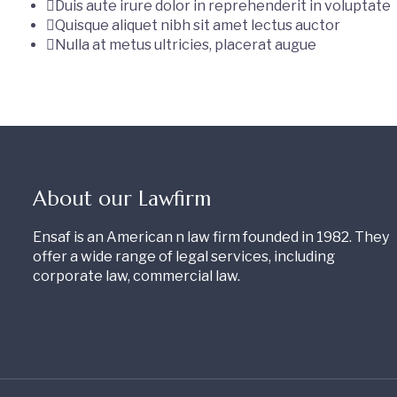
Duis aute irure dolor in reprehenderit in voluptate
Quisque aliquet nibh sit amet lectus auctor
Nulla at metus ultricies, placerat augue
About our Lawfirm
Ensaf is an American n law firm founded in 1982. They
offer a wide range of legal services, including
corporate law, commercial law.