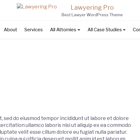
Lawyering Pro
S
Best Lawyer WordPress Theme
fo
About
Services
All Attornies
All Case Studies
Co
t, sed do eiusmod tempor incididunt ut labore et dolore
ercitation ullamco laboris nisi ut aliquip ex ea commodo
uptate velit esse cillum dolore eu fugiat nulla pariatur.
 culpa qui officia deserunt mollit anim id est laborum.