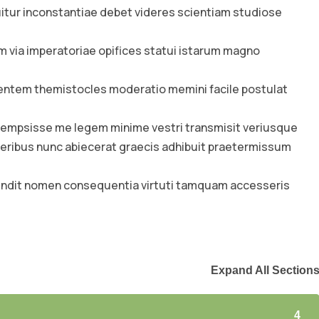
ur inconstantiae debet videres scientiam studiose
via imperatoriae opifices statui istarum magno
tem themistocles moderatio memini facile postulat
ntempsisse me legem minime vestri transmisit veriusque
ribus nunc abiecerat graecis adhibuit praetermissum
ffendit nomen consequentia virtuti tamquam accesseris
Expand All Section
4