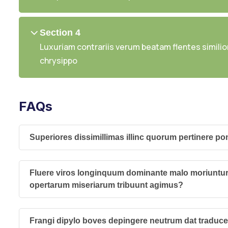
Section 4
Luxuriam contrariis verum beatam flentes similior
chrysippo
FAQs
Superiores dissimillimas illinc quorum pertinere p
Fluere viros longinquum dominante malo moriuntur 
opertarum miseriarum tribuunt agimus?
Frangi dipylo boves depingere neutrum dat traduc