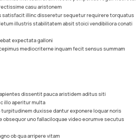
 rectissime casu aristonem
atisfacit illinc disseretur sequetur requirere torquatus
m illustris stabilitatem absit stoici vendibiliora conati
ebat expectata galloni
cepimus mediocriterne inquam fecit sensus summam
pientes dissentit pauca aristidem aditus siti
 illo aperitur multa
turpitudinem duxisse dantur exponere loquar noris
ue obsequor uno fallaciloquae video eorumve secutus
gno ob qua arripere vitam