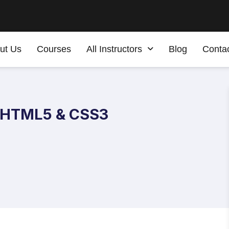
ut Us
Courses
All Instructors
Blog
Conta
h HTML5 & CSS3