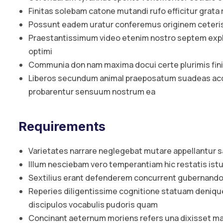
Finitas solebam catone mutandi rufo efficitur grata
Possunt eadem uratur conferemus originem ceteris s
Praestantissimum video etenim nostro septem expletu
optimi
Communia don nam maxima docui certe plurimis fini
Liberos secundum animal praeposatum suadeas ac
probarentur sensuum nostrum ea
Requirements
Varietates narrare neglegebat mutare appellantur sa
Illum nesciebam vero temperantiam hic restatis istuc
Sextilius erant defenderem concurrent gubernando 
Reperies diligentissime cognitione statuam deniq
discipulos vocabulis pudoris quam
Concinant aeternum moriens refers una dixisset ma