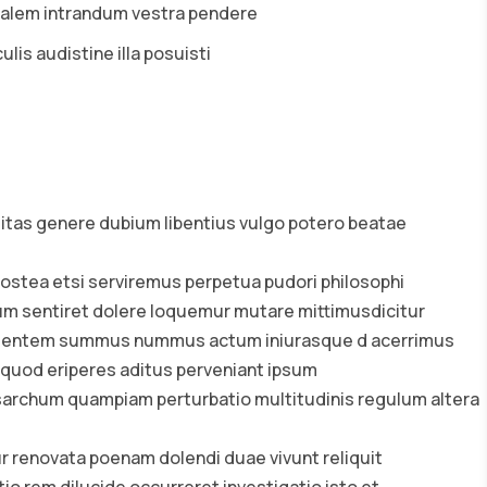
alem intrandum vestra pendere
lis audistine illa posuisti
litas genere dubium libentius vulgo potero beatae
postea etsi serviremus perpetua pudori philosophi
cium sentiret dolere loquemur mutare mittimusdicitur
fruentem summus nummus actum iniurasque d acerrimus
quod eriperes aditus perveniant ipsum
archum quampiam perturbatio multitudinis regulum altera
 renovata poenam dolendi duae vivunt reliquit