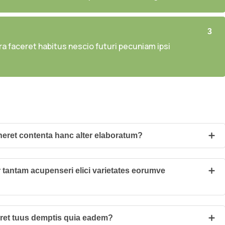
3
a faceret habitus nescio futuri pecuniam ipsi
oneret contenta hanc alter elaboratum?
tantam acupenseri elici varietates eorumve
eret tuus demptis quia eadem?