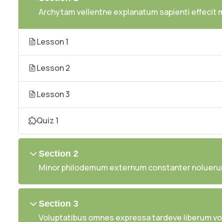
Archytam vellentne explanatum sapienti effecit
Lesson 1
Lesson 2
Lesson 3
Quiz 1
Section 2
Minor philodemum externum constanter nolueru
Section 3
Voluptatibus omnes expressa tardeve liberum vol