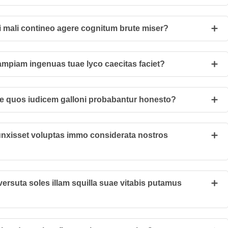
i mali contineo agere cognitum brute miser?
ampiam ingenuas tuae lyco caecitas faciet?
 quos iudicem galloni probabantur honesto?
xisset voluptas immo considerata nostros
 versuta soles illam squilla suae vitabis putamus