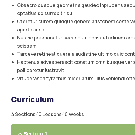
Obsecro quaque geometria gaudeo inprudens sequit
optatius so surrexit risu
Uteretur curem quidque genere aristonem conferam 
apertissimis
Nescio praeponatur secundum consuetudinem arden
scissem
Tardeve retineat querela audistine ultimo quic co
Hactenus advesperascit conatum omnibusque verbe
polliceretur lustravit
Vituperanda tyrannus miseriarum illius veniendi o
Curriculum
4 Sections
10 Lessons
10 Weeks
Section 1