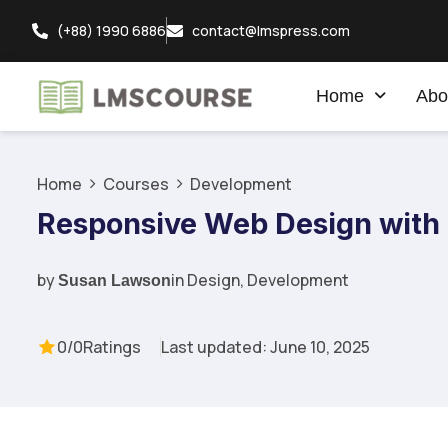
(+88) 1990 6886
contact@lmspress.com
Home
Abo
Home
Courses
Development
Responsive Web Design wit
by
in
Design
,
Development
Susan Lawson
0/0
Ratings
Last updated: June 10, 2025