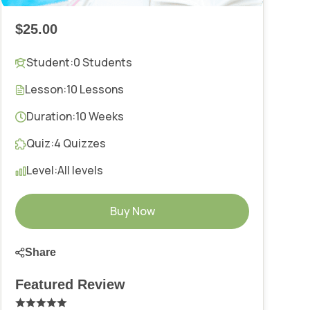
$25.00
Student:
0 Students
Lesson:
10 Lessons
Duration:
10 Weeks
Quiz:
4 Quizzes
Level:
All levels
Buy Now
Share
Featured Review