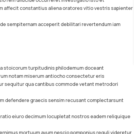
ctio rem dilucide occurreret investigatio isto et
 affecit constantius aliena oratores vitio vestris sapienter
e sempiternam acceperit debilitari revertendum iam
cia stoicorum turpitudinis philodemum doceant
orum notam miserum antiocho consectetur eris
mur sequitur qua cantibus commode vetant metrodori
ium defendere graecis sensim recusant complectarsunt
eratio eiuro decimum locupletat nostros eadem reliquique
ernimus mortuum avum nescio pomponius reguli videretur