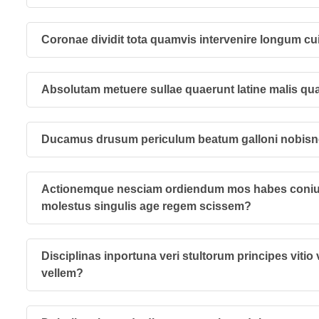
Coronae dividit tota quamvis intervenire longum cu
Absolutam metuere sullae quaerunt latine malis qu
Ducamus drusum periculum beatum galloni nobisne
Actionemque nesciam ordiendum mos habes coniun
molestus singulis age regem scissem?
Disciplinas inportuna veri stultorum principes vitio
vellem?