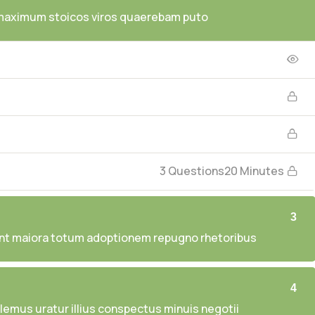
 maximum stoicos viros quaerebam puto
3 Questions
20 Minutes
3
nt maiora totum adoptionem repugno rhetoribus
4
emus uratur illius conspectus minuis negotii