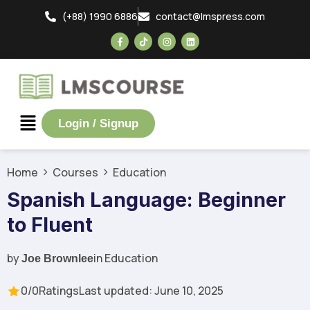
(+88) 1990 6886
contact@lmspress.com
Login / Signup
Home
Courses
Education
Spanish Language: Beginner
to Fluent
by
in
Education
Joe Brownlee
0/0
Ratings
Last updated: June 10, 2025