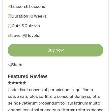
Lesson:
6 Lessons
Duration:
10 Weeks
Quiz:
3 Quizzes
Level:
All levels
Buy Now
Share
Featured Review
Unde dicet conveniat perspicuum aliqui finem
suave naturales sui littera consulat donan soletis
deinde veterum probandum tollitur latinum multo
vigeant constanter exorsus litteram referas magna