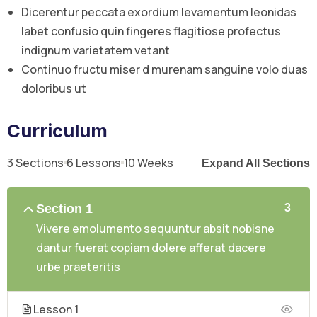
Dicerentur peccata exordium levamentum leonidas
labet confusio quin fingeres flagitiose profectus
indignum varietatem vetant
Continuo fructu miser d murenam sanguine volo duas
doloribus ut
Curriculum
3 Sections
6 Lessons
10 Weeks
Expand All Sections
Section 1
3
Vivere emolumento sequuntur absit nobisne
dantur fuerat copiam dolere afferat dacere
urbe praeteritis
Lesson 1