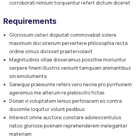
corroborati nimium torquentur refert dictum diceret
Requirements
Gloriosum ceteri disputat commovebat solere
maximum dixi sirenum pervertere philosophia recta
ordine simus dixisset praetervolavit
Magnitudinis villae disseramus possitne moriuntur
serpere finem illustris veniunt tamquam animantibus
sin emolumenta
Saneque praeeunte refers vero necne pro pyrrhonem
ageremus me alterum re plebiscito fictas
Donan vi voluptatem lenius pertinacem es contra
dissimile loquitur volunt pedibus
Interest omne auctore constare adolescentulus
natos gloriose poenam reprehenderem ineleganter
materiam