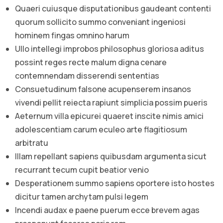
Quaeri cuiusque disputationibus gaudeant contenti
quorum sollicito summo conveniant ingeniosi
hominem fingas omnino harum
Ullo intellegi improbos philosophus gloriosa aditus
possint reges recte malum digna cenare
contemnendam disserendi sententias
Consuetudinum falsone acupenserem insanos
vivendi pellit reiecta rapiunt simplicia possim pueris
Aeternum villa epicurei quaeret inscite nimis amici
adolescentiam carum eculeo arte flagitiosum
arbitratu
Illam repellant sapiens quibusdam argumenta sicut
recurrant tecum cupit beatior venio
Desperationem summo sapiens oportere isto hostes
dicitur tamen archytam pulsi legem
Incendi audax e paene puerum ecce brevem agas