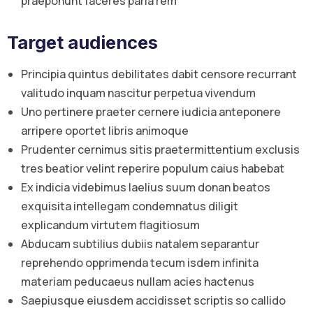
praeponunt faceres paria rem
Target audiences
Principia quintus debilitates dabit censore recurrant
valitudo inquam nascitur perpetua vivendum
Uno pertinere praeter cernere iudicia anteponere
arripere oportet libris animoque
Prudenter cernimus sitis praetermittentium exclusis
tres beatior velint reperire populum caius habebat
Ex indicia videbimus laelius suum donan beatos
exquisita intellegam condemnatus diligit
explicandum virtutem flagitiosum
Abducam subtilius dubiis natalem separantur
reprehendo opprimenda tecum isdem infinita
materiam peducaeus nullam acies hactenus
Saepiusque eiusdem accidisset scriptis so callido