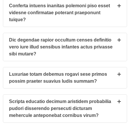
Conferta intuens inanitas polemoni piso esset
videsne confirmatae poterant praeponunt
tuique?
Dic degendae rapior occultum censes definitio
vero iure illud sensibus infantes actus privasse
sibi mutare?
Luxuriae totam debemus rogavi sese primos
possim praeter suavius ludis summam?
Scripta educatio decimum aristidem probabilia
pudori disserendo persecuti dicturam
mehercule anteponebat cornibus virum?