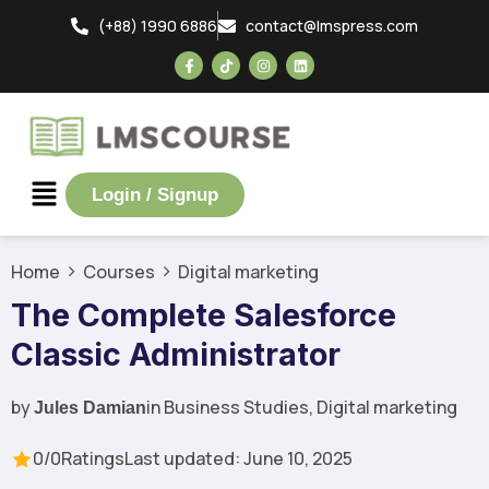
(+88) 1990 6886
contact@lmspress.com
Login / Signup
Home
Courses
Digital marketing
The Complete Salesforce
Classic Administrator
by
in
Business Studies
,
Digital marketing
Jules Damian
0/0
Ratings
Last updated: June 10, 2025