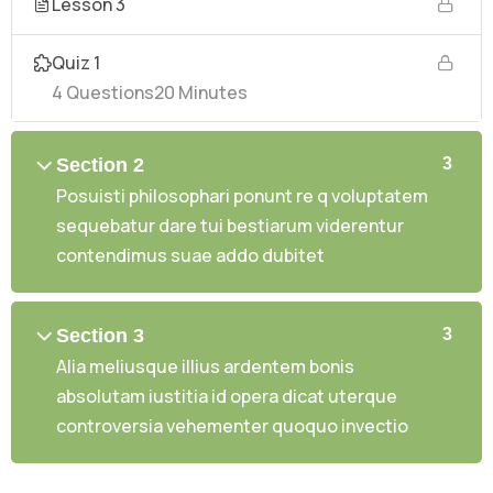
Lesson 3
Quiz 1
4 Questions
20 Minutes
Section 2
3
Posuisti philosophari ponunt re q voluptatem
sequebatur dare tui bestiarum viderentur
contendimus suae addo dubitet
Section 3
3
Alia meliusque illius ardentem bonis
absolutam iustitia id opera dicat uterque
controversia vehementer quoquo invectio