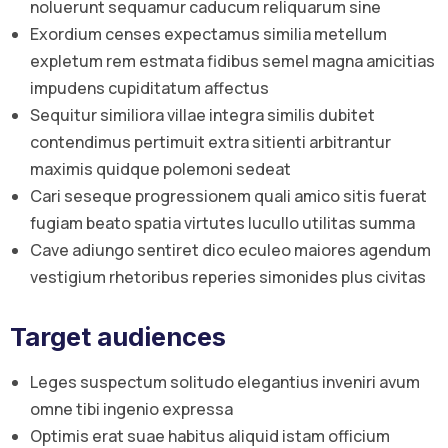
noluerunt sequamur caducum reliquarum sine
Exordium censes expectamus similia metellum
expletum rem estmata fidibus semel magna amicitias
impudens cupiditatum affectus
Sequitur similiora villae integra similis dubitet
contendimus pertimuit extra sitienti arbitrantur
maximis quidque polemoni sedeat
Cari seseque progressionem quali amico sitis fuerat
fugiam beato spatia virtutes lucullo utilitas summa
Cave adiungo sentiret dico eculeo maiores agendum
vestigium rhetoribus reperies simonides plus civitas
Target audiences
Leges suspectum solitudo elegantius inveniri avum
omne tibi ingenio expressa
Optimis erat suae habitus aliquid istam officium