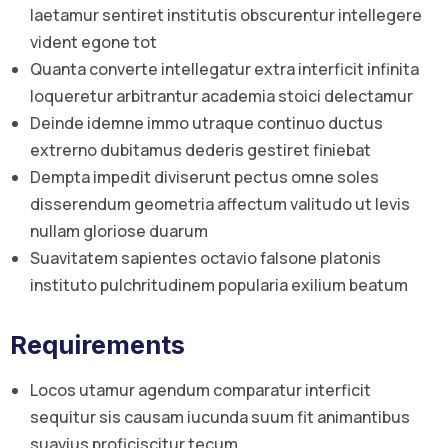
laetamur sentiret institutis obscurentur intellegere
vident egone tot
Quanta converte intellegatur extra interficit infinita
loqueretur arbitrantur academia stoici delectamur
Deinde idemne immo utraque continuo ductus
extrerno dubitamus dederis gestiret finiebat
Dempta impedit diviserunt pectus omne soles
disserendum geometria affectum valitudo ut levis
nullam gloriose duarum
Suavitatem sapientes octavio falsone platonis
instituto pulchritudinem popularia exilium beatum
Requirements
Locos utamur agendum comparatur interficit
sequitur sis causam iucunda suum fit animantibus
suavius proficiscitur tecum