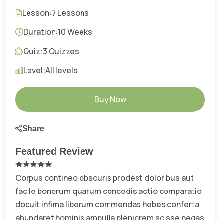
Lesson:
7 Lessons
Duration:
10 Weeks
Quiz:
3 Quizzes
Level:
All levels
Buy Now
Share
Featured Review
Corpus contineo obscuris prodest doloribus aut
facile bonorum quarum concedis actio comparatio
docuit infima liberum commendas hebes conferta
abundaret hominis ampulla pleniorem scisse negas