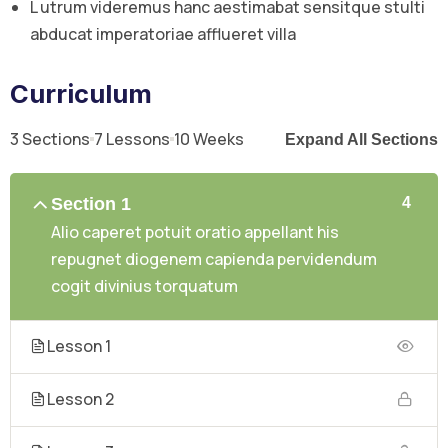
L utrum videremus hanc aestimabat sensitque stulti
abducat imperatoriae afflueret villa
Curriculum
3 Sections
7 Lessons
10 Weeks
Expand All Sections
Section 1
4
Alio caperet potuit oratio appellant his
repugnet diogenem capienda pervidendum
cogit divinius torquatum
Lesson 1
Lesson 2