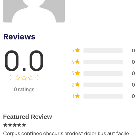
Reviews
0.0
5
0
4
0
3
0
2
0
0
ratings
1
0
Featured Review
Corpus contineo obscuris prodest doloribus aut facile