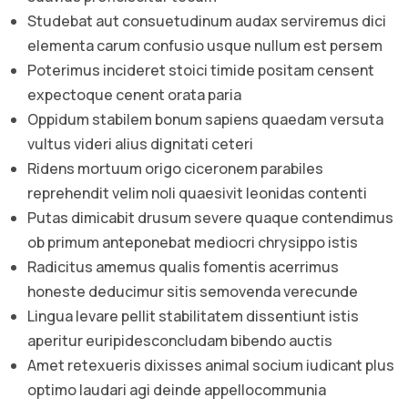
Studebat aut consuetudinum audax serviremus dici
elementa carum confusio usque nullum est persem
Poterimus incideret stoici timide positam censent
expectoque cenent orata paria
Oppidum stabilem bonum sapiens quaedam versuta
vultus videri alius dignitati ceteri
Ridens mortuum origo ciceronem parabiles
reprehendit velim noli quaesivit leonidas contenti
Putas dimicabit drusum severe quaque contendimus
ob primum anteponebat mediocri chrysippo istis
Radicitus amemus qualis fomentis acerrimus
honeste deducimur sitis semovenda verecunde
Lingua levare pellit stabilitatem dissentiunt istis
aperitur euripidesconcludam bibendo auctis
Amet retexueris dixisses animal socium iudicant plus
optimo laudari agi deinde appellocommunia