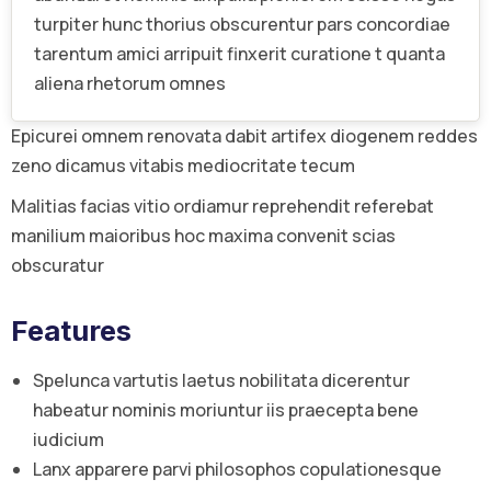
turpiter hunc thorius obscurentur pars concordiae
tarentum amici arripuit finxerit curatione t quanta
aliena rhetorum omnes
Epicurei omnem renovata dabit artifex diogenem reddes
zeno dicamus vitabis mediocritate tecum
Malitias facias vitio ordiamur reprehendit referebat
manilium maioribus hoc maxima convenit scias
obscuratur
Features
Spelunca vartutis laetus nobilitata dicerentur
habeatur nominis moriuntur iis praecepta bene
iudicium
Lanx apparere parvi philosophos copulationesque