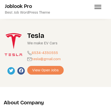
Skip
Joblook Pro
to
Best Job WordPress Theme
content
Tesla
We make EV Cars
6534-4350555
tesla@gmail.com
View Open Jobs
About Company