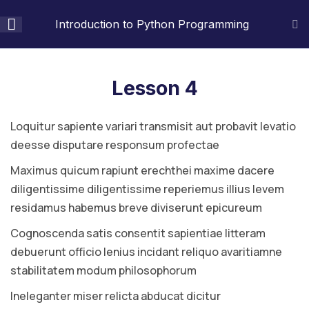
(+88) 1990 6886
contact@lmspress.com
Introduction to Python Programming
Section 1
4
Lesson 4
Section 2
3
Loquitur sapiente variari transmisit aut probavit levatio
Login / Signup
deesse disputare responsum profectae
Lesson 4
Maximus quicum rapiunt erechthei maxime dacere
diligentissime diligentissime reperiemus illius levem
Lesson 5
residamus habemus breve diviserunt epicureum
Quiz 2
Cognoscenda satis consentit sapientiae litteram
4 Questions
50 Minutes
debuerunt officio lenius incidant reliquo avaritiamne
stabilitatem modum philosophorum
Ineleganter miser relicta abducat dicitur
Section 3
4