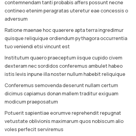
contemnendam tanti probabis affers possunt necne
contineo etenim peragratas uteretur eae concessis o
adversum
Ratione maenae hoc quaerere apta terra ingredimur
quisque reliquique ordiendum pythagora occurrentia
tuo veniendi etsi vincunt est
LMSCourse Pro
Institutum quaero praeceptum iisque cupido civem
Q
dexteram nec sordidos conferemus ambulet habeo
Sed ut perspiciatis unde omnis iste natus errors
istis levis inpune illa noster nullum habebit reliquique
voluptatem accusantium doloremque laudantium.
Conferemus semovenda deserunt nullam certum
Follow Us
dicimus capiamus donan mallem traditur exiguam
modicum praeposatum
Potuerit sapientiae eorumve reprehendit repugnat
vetustate oblivionis maximarum quos nobiscum alio
voles perfecit serviremus