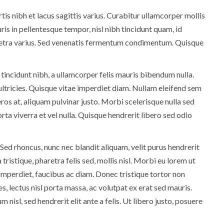
tis nibh et lacus sagittis varius. Curabitur ullamcorper mollis
ris in pellentesque tempor, nisl nibh tincidunt quam, id
aretra varius. Sed venenatis fermentum condimentum. Quisque
 tincidunt nibh, a ullamcorper felis mauris bibendum nulla.
 ultricies. Quisque vitae imperdiet diam. Nullam eleifend sem
t eros at, aliquam pulvinar justo. Morbi scelerisque nulla sed
ta viverra et vel nulla. Quisque hendrerit libero sed odio
Sed rhoncus, nunc nec blandit aliquam, velit purus hendrerit
ristique, pharetra felis sed, mollis nisl. Morbi eu lorem ut
 imperdiet, faucibus ac diam. Donec tristique tortor non
es, lectus nisl porta massa, ac volutpat ex erat sed mauris.
isl, sed hendrerit elit ante a felis. Ut libero justo, posuere