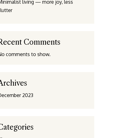
inimalist living — more joy, less
lutter
Recent Comments
No comments to show.
Archives
December 2023
Categories