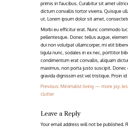
primis in faucibus. Curabitur sit amet ultr
dictum convallis tortor viverra. Quisque ull
ut. Lorem ipsum dolor sit amet, consectetur 
Morbi eu efficitur erat. Nunc commodo luctus
pellentesque. Donec tellus augue, elementu
dui non volutpat ullamcorper, mi elit bibe
ligula nunc, sodales in ex nec, porttitor bi
condimentum erat convallis, aliquam dict
maximus, non porta justo suscipit. Donec
gravida dignissim est vel tristique. Proin 
Post
Previous:
Minimalist living — more joy, les
clutter
navigation
Leave a Reply
Your email address will not be published.
R