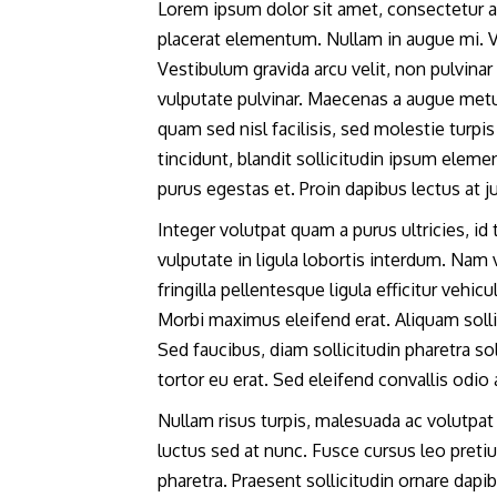
Lorem ipsum dolor sit amet, consectetur a
placerat elementum. Nullam in augue mi. V
Vestibulum gravida arcu velit, non pulvinar
vulputate pulvinar. Maecenas a augue metu
quam sed nisl facilisis, sed molestie tur
tincidunt, blandit sollicitudin ipsum eleme
purus egestas et. Proin dapibus lectus at 
Integer volutpat quam a purus ultricies, id
vulputate in ligula lobortis interdum. Na
fringilla pellentesque ligula efficitur vehic
Morbi maximus eleifend erat. Aliquam sollic
Sed faucibus, diam sollicitudin pharetra sol
tortor eu erat. Sed eleifend convallis odio 
Nullam risus turpis, malesuada ac volutpat s
luctus sed at nunc. Fusce cursus leo pretium
pharetra. Praesent sollicitudin ornare da