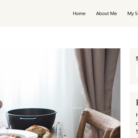
Home
About Me
My S
c