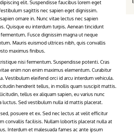
dipiscing elit. Suspendisse faucibus lorem eget
estibulum sagittis nec sapien eget dignissim.
 sapien ornare in. Nunc vitae lectus nec sapien
s. Quisque eu interdum turpis. Aenean tincidunt
pis fermentum. Fusce dignissim magna ut neque
ntum. Mauris euismod ultrices nibh, quis convallis
justo maximus finibus.
 tristique nisi fermentum. Suspendisse potenti. Cras
m vitae enim non enim maximus elementum. Curabitur
ula. Vestibulum eleifend orci id arcu interdum vehicula.
itudin hendrerit tellus, in mollis quam suscipit mattis.
licitudin, tellus ex aliquam sapien, eu varius nunc
a luctus. Sed vestibulum nulla id mattis placerat.
ed, posuere et ex. Sed nec lectus at velit efficitur
 convallis facilisis. Nullam lobortis placerat nulla at
pibus. Interdum et malesuada fames ac ante ipsum