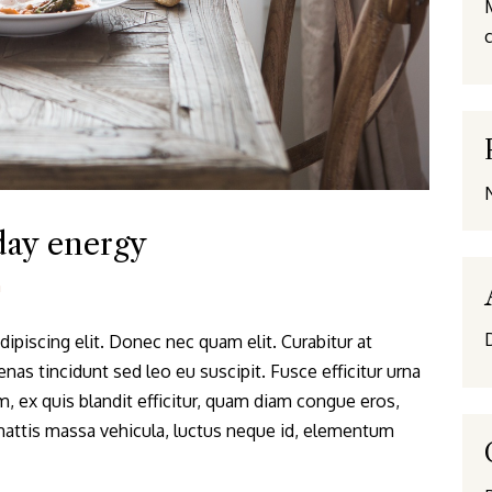
M
c
day energy
n
ipiscing elit. Donec nec quam elit. Curabitur at
as tincidunt sed leo eu suscipit. Fusce efficitur urna
m, ex quis blandit efficitur, quam diam congue eros,
e mattis massa vehicula, luctus neque id, elementum