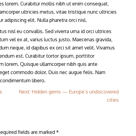
ices lorem. Curabitur mollis nibh ut enim consequat,
amcorper ultricies metus, vitae tristique nunc ultricies
adipiscing elit. Nulla pharetra orci nisl.
 nisl eu convallis. Sed viverra urna id orci ultrices
m vel ex at, varius luctus justo. Maecenas gravida,
ndum neque, id dapibus ex orci sit amet velit. Vivamus
bendum est. Curabitur tortor ipsum, porttitor
um lorem. Quisque ullamcorper nibh quis ante
 eget commodo dolor. Duis nec augue felis. Nam
id condimentum libero.
s
Next:
Hidden gems — Europe’s undiscovered
cities
equired fields are marked
*