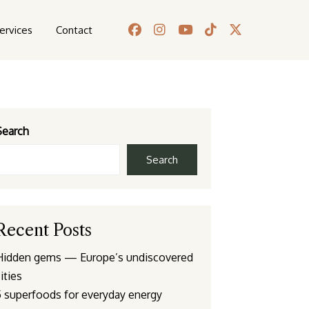
ervices
Contact
Search
Search
Recent Posts
Hidden gems — Europe’s undiscovered
ities
5 superfoods for everyday energy